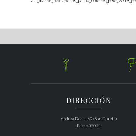
art_martin_peluqueros_palma_colores_pelo_2019_pel

DIRECCIÓN
Andrea Doria, 60 (Son Dureta)
Palma 07014