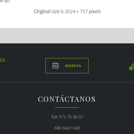
irojo
Original size is
pixels
1024 × 757


RESERVA
CONTÁCTANOS
Telf: 971 70 38 37
680 6667 648