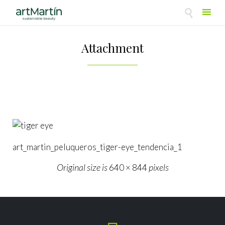

Skip
to
Attachment
content
art_martin_peluqueros_tiger-eye_tendencia_1
Original size is
pixels
640 × 844