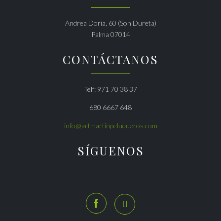
Andrea Doria, 60 (Son Dureta)
Palma 07014
CONTÁCTANOS
Telf: 971 70 38 37
680 6667 648
info@artmartinpeluqueros.com
SÍGUENOS

