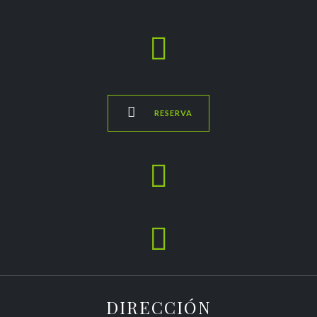


RESERVA


DIRECCIÓN