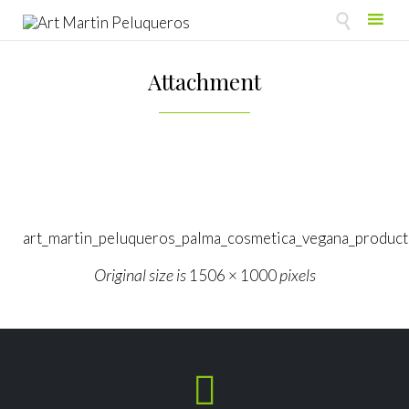

Skip
to
Attachment
content
art_martin_peluqueros_palma_cosmetica_vegana_produc
Original size is
pixels
1506 × 1000
