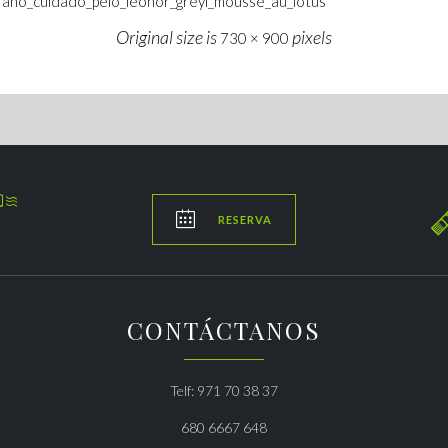
rano_cuidado_pelo_leonor_greyl_mousse_au_lotus
Original size is
pixels
730 × 900


RESERVA
CONTÁCTANOS
Telf: 971 70 38 37
680 6667 648