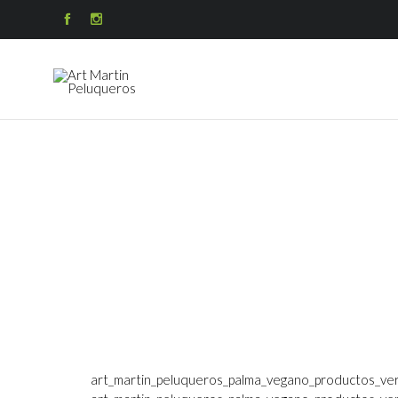


art_martin_peluqueros_palma_vegano_productos_ver