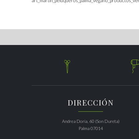
art_martin_peluqueros_palma_vegano_productos_ve

DIRECCIÓN
Andrea Doria, 60 (Son Dureta)
Palma 07014