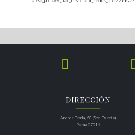
loreal_profiber_hair_treatment_series_152229102

DIRECCIÓN
Andrea Doria, 60 (Son Dureta)
Palma 07014