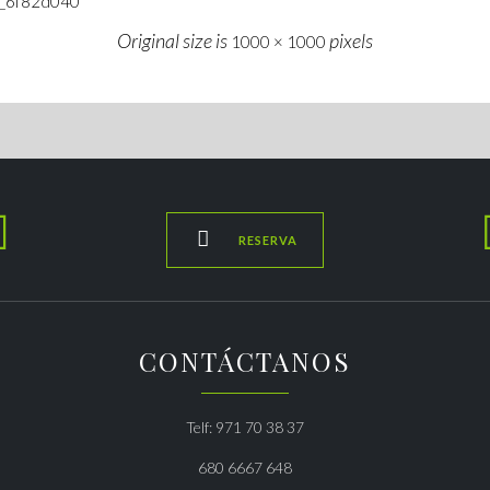
7_6f82d040
Original size is
pixels
1000 × 1000


RESERVA
CONTÁCTANOS
Telf: 971 70 38 37
680 6667 648