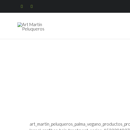


art_martin_peluqueros_palma_vegano_productos_p