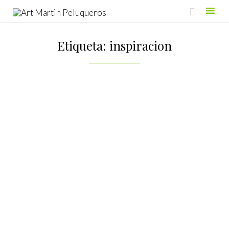

Skip
to
Etiqueta:
inspiracion
content