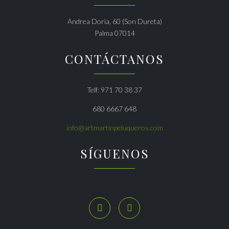
Andrea Doria, 60 (Son Dureta)
Palma 07014
CONTÁCTANOS
Telf: 971 70 38 37
680 6667 648
info@artmartinpeluqueros.com
SÍGUENOS

