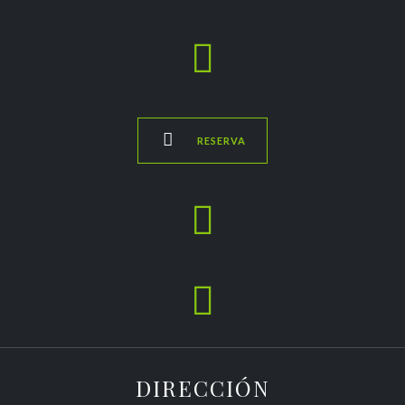


RESERVA


DIRECCIÓN