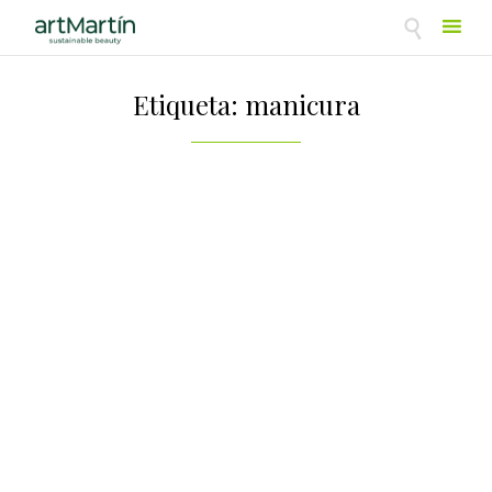

Skip
to
Etiqueta:
manicura
content