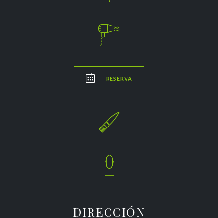


RESERVA


DIRECCIÓN