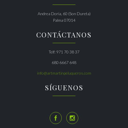
Andrea Doria, 60 (Son Dureta)
Palma 07014
CONTÁCTANOS
Telf: 971 70 38 37
680 6667 648
info@artmartinpeluqueros.com
SÍGUENOS

