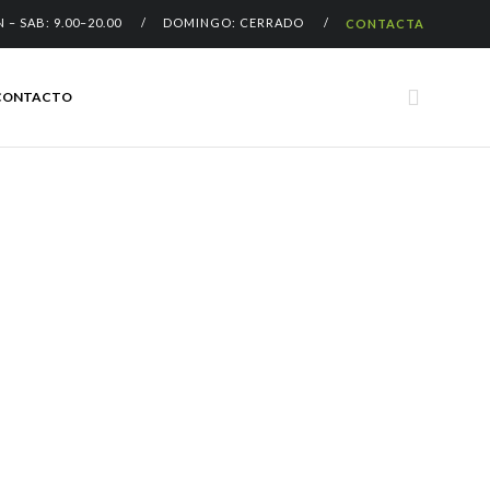
N – SAB: 9.00–20.00 / DOMINGO: CERRADO /
CONTACTA
Skip

CONTACTO
to
content