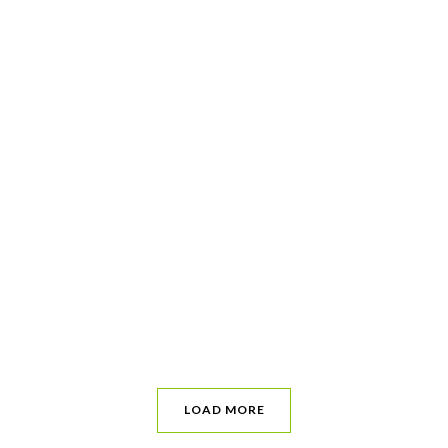


RESERVA
CONTÁCTANOS
Telf: 971 70 38 37
LOAD MORE
680 6667 648