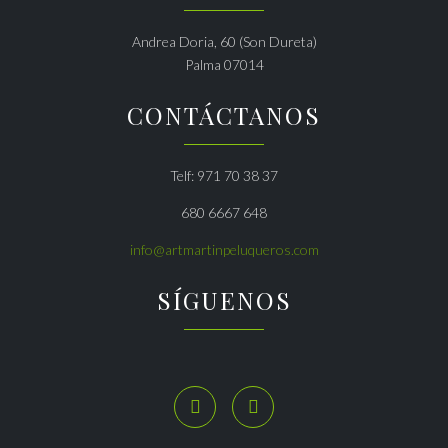
Andrea Doria, 60 (Son Dureta)
Palma 07014
CONTÁCTANOS
Telf: 971 70 38 37
680 6667 648
info@artmartinpeluqueros.com
SÍGUENOS

