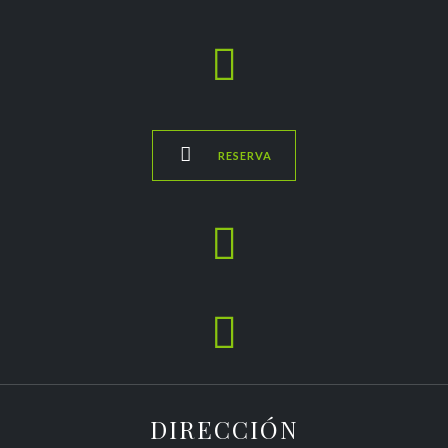


RESERVA


DIRECCIÓN