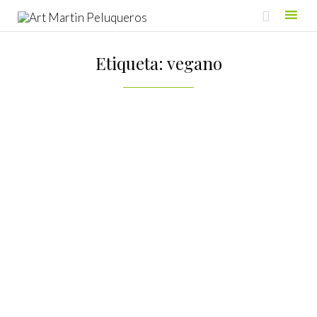

Skip
to
Etiqueta:
vegano
content