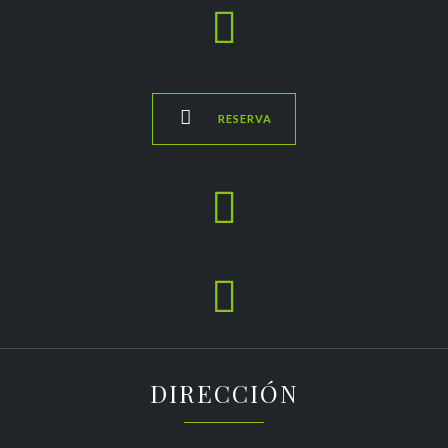


RESERVA


DIRECCIÓN