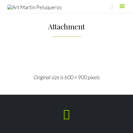

Skip
to
Attachment
content
Original size is
pixels
600 × 900
