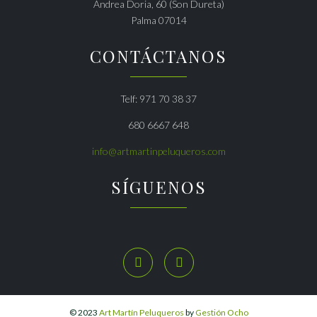
Andrea Doria, 60 (Son Dureta)
Palma 07014
CONTÁCTANOS
Telf: 971 70 38 37
680 6667 648
info@artmartinpeluqueros.com
SÍGUENOS


© 2023
Art Martín Peluqueros
by
Gestión Ocho