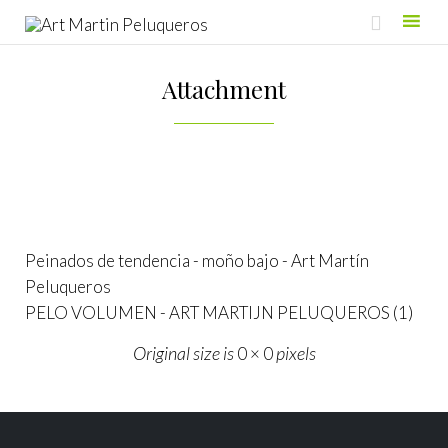

Skip
to
Attachment
content
Peinados de tendencia - moño bajo - Art Martín
Peluqueros
PELO VOLUMEN - ART MARTIJN PELUQUEROS (1)
Original size is
pixels
0 × 0