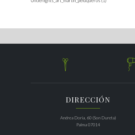
Underlights_art_martin_peluqueros (1)

DIRECCIÓN
Andrea Doria, 60 (Son Dureta)
Palma 07014