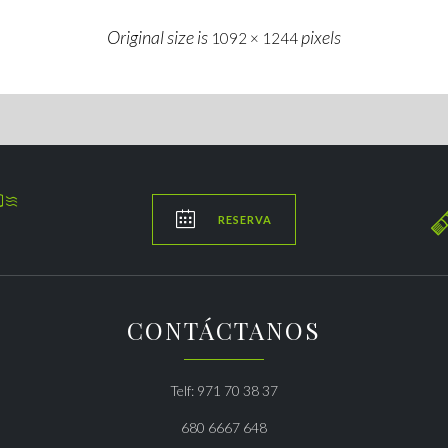
Original size is
pixels
1092 × 1244


RESERVA
CONTÁCTANOS
Telf: 971 70 38 37
680 6667 648