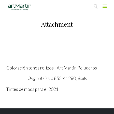

Skip
to
Attachment
content
Coloración tonos rojizos - Art Martin Peluqeros
Original size is
pixels
853 × 1280
Tintes de moda para el 2021