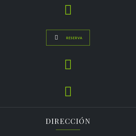


RESERVA


DIRECCIÓN