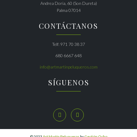
Andrea Doria, 60 (Son Dureta)
Palma 07014
CONTÁCTANOS
Telf: 971 70 38 37
680 6667 648
info@artmartinpeluqueros.com
SÍGUENOS


© 2023
Art Martín Peluqueros
by
Gestión Ocho