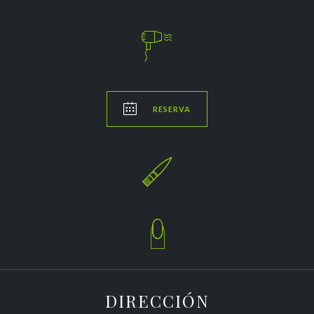


RESERVA


DIRECCIÓN