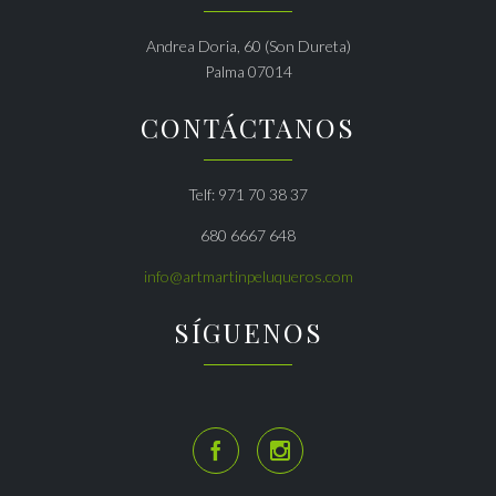
Andrea Doria, 60 (Son Dureta)
Palma 07014
CONTÁCTANOS
Telf: 971 70 38 37
680 6667 648
info@artmartinpeluqueros.com
SÍGUENOS

