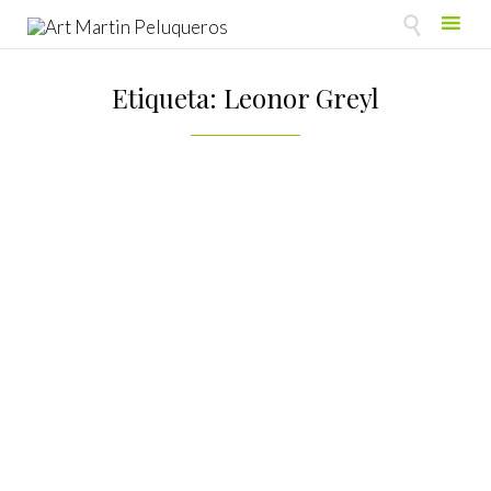

Skip
to
Etiqueta:
Leonor Greyl
content