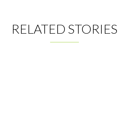
RELATED STORIES


RESERVA
CONTÁCTANOS
Telf: 971 70 38 37