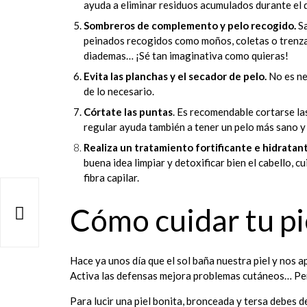
ayuda a eliminar residuos acumulados durante el d
Sombreros de complemento y pelo recogido.
Sa
peinados recogidos como moños, coletas o trenzas
diademas… ¡Sé tan imaginativa como quieras!
Evita las planchas y el secador de pelo.
No es nec
de lo necesario.
Córtate las puntas
. Es recomendable cortarse la
regular ayuda también a tener un pelo más sano y 
Realiza un tratamiento fortificante e hidratan
buena idea limpiar y detoxificar bien el cabello, 
fibra capilar.
Cómo cuidar tu pi

Hace ya unos día que el sol baña nuestra piel y nos 
Activa las defensas mejora problemas cutáneos… Per
Para lucir una piel bonita, bronceada y tersa debes 