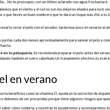
ía… No te preocupes, con un último aclarado con agua fría bastará.
bemos que el viento y el sol no son los mejores aliados para lucir 
 o que lleves un buen sombrero que te dará un toque más chic a tu l
esario secar el pelo con el secador, tarda muy poco en secarse al ai
s puntas cada dos meses aproximadamente para sanear el pelo y comb
fuerte.
te en tu peluquería.
Se recomienda preparar el pelo antes del verano
cuidando también el cuero cabelludo.Un tratamiento efectivo es el de k
el en verano
aporta beneficios como la vitamina D, ayuda en la secreción de dopami
o debemos de ser precavidas porque tiene algunos riesgos que quer
de saber cómo cuidarla. y nosotras te ayudaremos y aconsejaremos lo